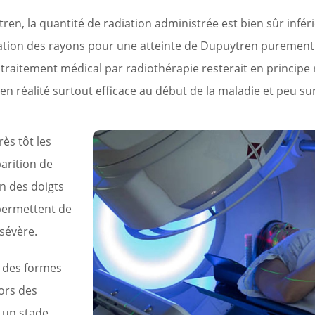
, la quantité de radiation administrée est bien sûr inférie
ilisation des rayons pour une atteinte de Dupuytren purement
el traitement médical par radiothérapie resterait en principe
en réalité surtout efficace au début de la maladie et peu su
rès tôt les
arition de
n des doigts
 permettent de
 sévère.
r des formes
lors des
à un stade