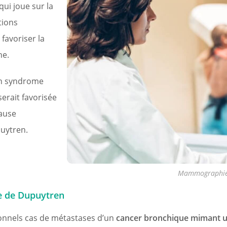
ui joue sur la
tions
favoriser la
ne.
un syndrome
erait favorisée
cause
puytren.
Mammographi
ie de Dupuytren
ionnels cas de métastases d’un
cancer bronchique mimant 