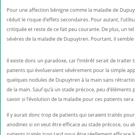
Pour une affection bénigne comme la maladie de Dupuytren
réduit le risque d’effets secondaires. Pour autant, l’ut
critiquée et reste de ce fait peu courante. De plus, un t
sévères de la maladie de Dupuytren. Pourtant, il semble 
Il existe donc un paradoxe, car l’intérêt serait de traiter t
patients qui évolueraient sévèrement pour la simple app
quelques nodules de Dupuytren à la main sans rétractio
de la main. Sauf qu’à un stade précoce, peu d’éléments
savoir si l’évolution de la maladie pour ces patients sera
Il y aurait donc trop de patients qui seraient traités pou
anodines si on veut être efficace au stade précoce, ou a
patients traités trop tard pour être réellement efficace 